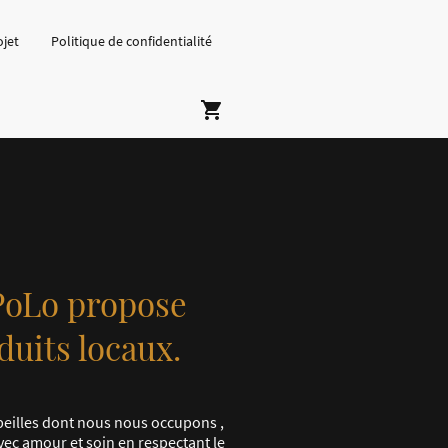
ojet
Politique de confidentialité
PoLo propose
duits locaux.
abeilles dont nous nous occupons ,
vec amour et soin en respectant le